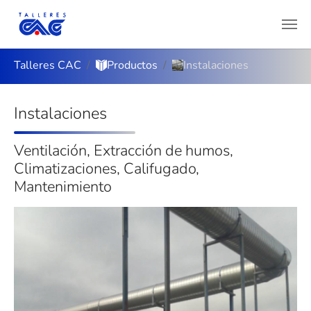
Saltar al contenido principal
Estás aquí:
Talleres CAC
Productos
Instalaciones
Instalaciones
Ventilación, Extracción de humos,
Climatizaciones, Califugado,
Mantenimiento