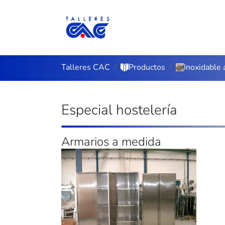
Saltar al contenido principal
Estás aquí:
Talleres CAC
Productos
Inoxidable
Especial hostelería
Armarios a medida